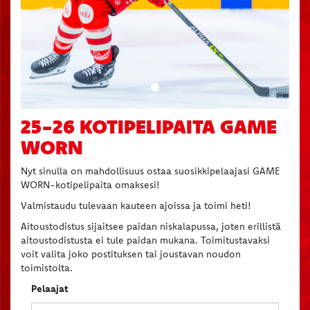
25-26 KOTIPELIPAITA GAME
WORN
Nyt sinulla on mahdollisuus ostaa suosikkipelaajasi GAME
WORN-kotipelipaita omaksesi!
Valmistaudu tulevaan kauteen ajoissa ja toimi heti!
Aitoustodistus sijaitsee paidan niskalapussa, joten erillistä
aitoustodistusta ei tule paidan mukana. Toimitustavaksi
voit valita joko postituksen tai joustavan noudon
toimistolta.
Pelaajat