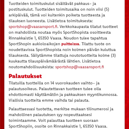
Tuotteiden toimituskulut sisältävät pakkaus- ja
postituskulut. Tuotteiden toimitusaika on noin viisi (5)
arkipäivää, tämä voi kuitenkin poiketa tuotteesta ja
tilauksen luoneesta. Lisätietoa toimituksesta:
sportshop@vaasansport.fi
. Verkkokaupasta tilatut tuotteet
on mahdollista noutaa myös SportShopista osoitteesta
Rinnakkaistie 1, 65350 Vaasa. Noudon tulee tapahtua
SportShopin aukioloaikojen
puitteissa
. Tilattu tuote on
noudettavissa SportShopista noin kolmen päivän kuluttua
tilauksesta. Säilytämme tilattuja noutotuotteita kolme (3)
kuukautta tilauspäivämäärästä lähtien. Lisätietoa
noutomahdollisuuksista:
sportshop@vaasansport.fi
Palautukset
Tilatuilla tuotteilla on 14 vuorokauden vaihto- ja
palautusoikeus. Palautettavan tuotteen tulee olla
ehdottomasti käyttämätön ja pakkauksen myyntikunnossa.
Viallisia tuotteita emme vaihda tai palauta.
Palauttaessasi tuotetta, merkitse mukaan tilinumerosi ja
mahdollinen palautuksen syy nopeuttaaksesi
toimintaamme. Voit palauttaa tuotteen suoraan
SportShopiin, osoite on Rinnakkaistie 1, 65350 Vaasa.