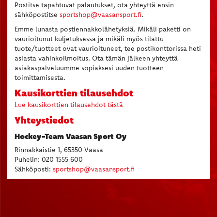
Postitse tapahtuvat palautukset, ota yhteyttä ensin
sähköpostitse
sportshop@vaasansport.fi
.
Emme lunasta postiennakkolähetyksiä. Mikäli paketti on
vaurioitunut kuljetuksessa ja mikäli myös tilattu
tuote/tuotteet ovat vaurioituneet, tee postikonttorissa heti
asiasta vahinkoilmoitus. Ota tämän jälkeen yhteyttä
asiakaspalveluumme sopiaksesi uuden tuotteen
toimittamisesta.
Kausikorttien tilausehdot
Lue kausikorttien tilausehdot tästä
Yhteystiedot
Hockey-Team Vaasan Sport Oy
Rinnakkaistie 1, 65350 Vaasa
Puhelin: 020 1555 600
Sähköposti:
sportshop@vaasansport.fi