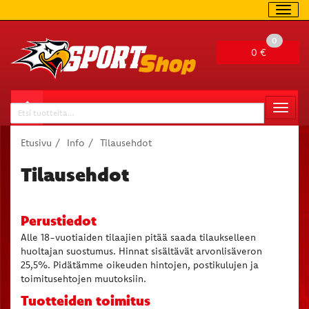
Navig
0
0 €
Valitse sivu
Naviga
Haku
Etusivu
Info
Tilausehdot
Tilausehdot
Perustiedot
Alle 18-vuotiaiden tilaajien pitää saada tilaukselleen
huoltajan suostumus. Hinnat sisältävät arvonlisäveron
25,5%. Pidätämme oikeuden hintojen, postikulujen ja
toimitusehtojen muutoksiin.​
Tuotteiden toimitus