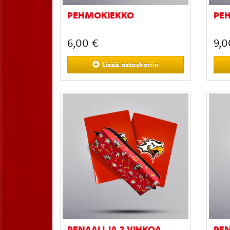
PEHMOKIEKKO
PEH
6,00 €
9,0
Lisää
ostoskoriin
PENAALI JA 2 VIHKOA
PEN