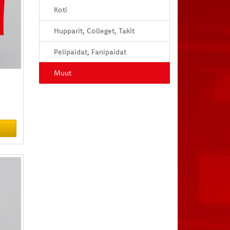
Koti
Hupparit, Colleget, Takit
Pelipaidat, Fanipaidat
Muut