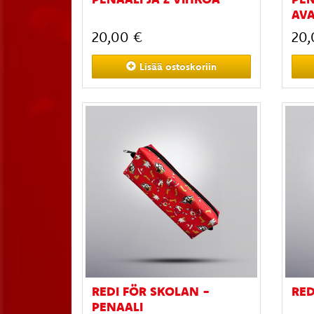
AV
20,00 €
20,
Lisää
ostoskoriin
REDI FÖR SKOLAN -
RE
PENAALI