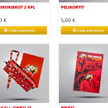
MOKIEKOT 2 KPL
PELIKORTIT
0 €
5,00 €
Lisää
ostoskoriin
Lisää
ostoskoriin
AALI, VIHKO JA
PINSSI