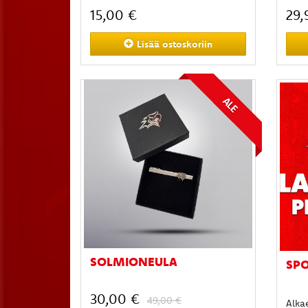
15,00 €
29,
Lisää
ostoskoriin
ALE
SOLMIONEULA
SPO
30,00 €
49,00 €
Alka