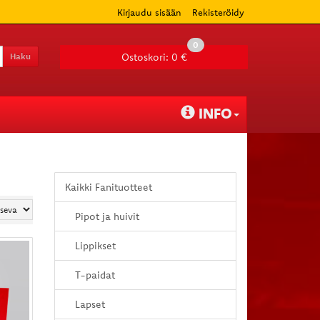
Kirjaudu sisään
Rekisteröidy
0
Haku
Ostoskori:
0 €
INFO
Kaikki Fanituotteet
Pipot ja huivit
Lippikset
T-paidat
Lapset