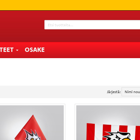
TTEET
OSAKE
Järjestä: