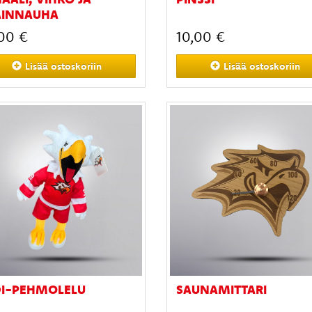
AINNAUHA
00 €
10,00 €
Lisää
ostoskoriin
Lisää
ostoskoriin
DI-PEHMOLELU
SAUNAMITTARI