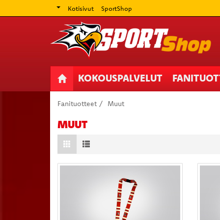
Kotisivut
SportShop
KOKOUSPALVELUT
FANITUO
Fanituotteet
Muut
MUUT