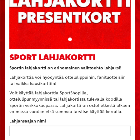
SPORT LAHJAKORTTI
Sportin lahjakortti on erinomainen vaihtoehto lahjaksi!
Lahjakorttia voi hyödyntää ottelulippuihin, fanituotteisiin
tai vaikka kausikorttiin!
Voit käyttää lahjakorttia SportShopilla,
ottelulipunmyynnissä tai lahjakortissa tulevalla koodilla
Sportin verkkokaupassa. Lahjakortti on ostohetkestä alkaen
voimassa vuoden eikä summaa tarvitse käyttää kerralla.
Lahjansaajan nimi