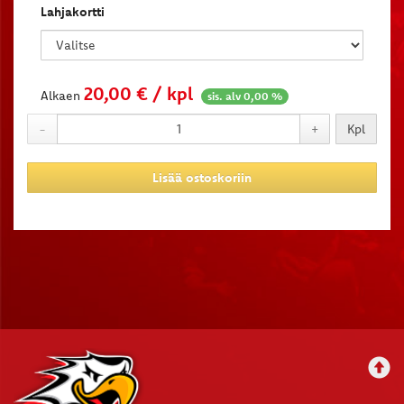
Lahjakortti
20,00
€ / kpl
Alkaen
sis. alv 0,00 %
-
+
Kpl
Lisää ostoskoriin