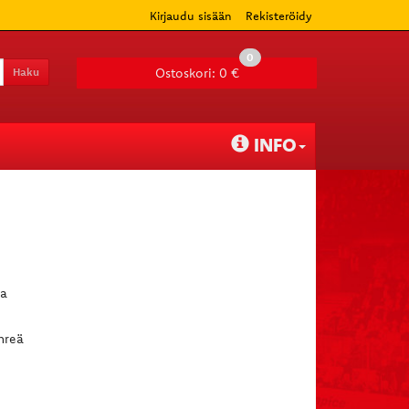
Kirjaudu sisään
Rekisteröidy
0
Haku
Ostoskori:
0 €
INFO
ja
hreä