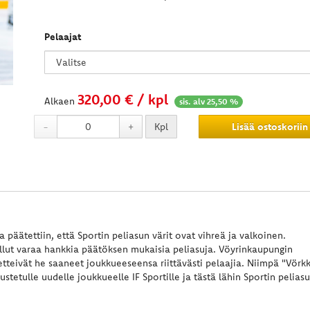
Pelaajat
320,00
€ / kpl
Alkaen
sis. alv 25,50 %
-
+
Kpl
Lisää ostoskoriin
 päätettiin, että Sportin peliasun värit ovat vihreä ja valkoinen.
llut varaa hankkia päätöksen mukaisia peliasuja. Vöyrinkaupungin
teivät he saaneet joukkueeseensa riittävästi pelaajia. Niimpä "Vörkk
tetulle uudelle joukkueelle IF Sportille ja tästä lähin Sportin pelias