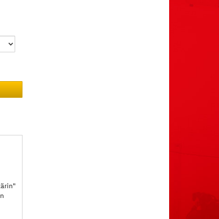
ärin"
un