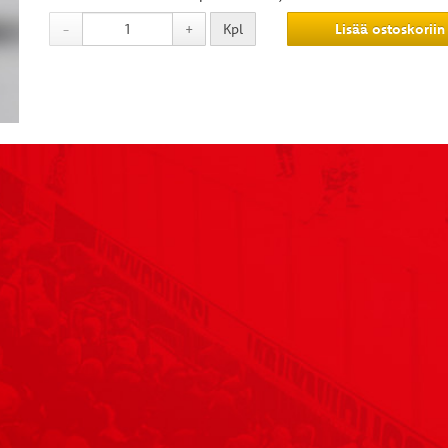
-
+
Kpl
Lisää ostoskoriin