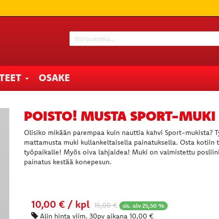
TTEET
OSAKE
POISTO! MUSTA SPORT-MUKI
Olisiko mikään parempaa kuin nauttia kahvi Sport-mukista? T
mattamusta muki kullankeltaisella painatuksella. Osta kotiin t
työpaikalle! Myös oiva lahjaidea! Muki on valmistettu posliini
painatus kestää konepesun.
10,00 € / kpl
15,00
€
sis. alv 25,50 %
Alin hinta viim. 30pv aikana 10,00 €