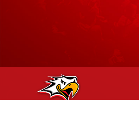
Hockey-Team Vaasan Sport Oy | sportshop@vaasansport.fi
Vaasan Sportin SportShop myymälä palvelee Vaasan Sähkö Ar
Rinnakkaistie 1, 65350 Vaasa