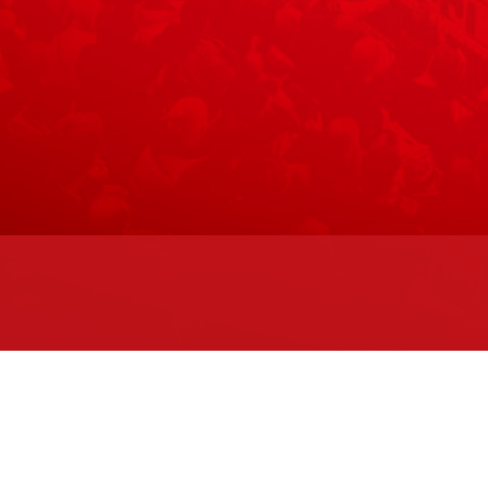
Maks
eenan 2. kerroksessa.