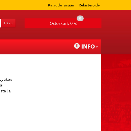
Kirjaudu sisään
Rekisteröidy
0
Haku
Ostoskori:
0 €
INFO
yylikäs
ai
sta ja