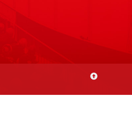
utavat
Tilausehdot
Rekisteriseloste
Yhteystiedot