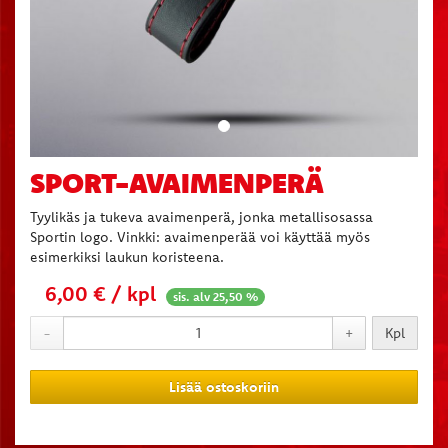
SPORT-AVAIMENPERÄ
Tyylikäs ja tukeva avaimenperä, jonka metallisosassa
Sportin logo. Vinkki: avaimenperää voi käyttää myös
esimerkiksi laukun koristeena.
6,00 € / kpl
sis. alv 25,50 %
-
+
Kpl
Lisää ostoskoriin