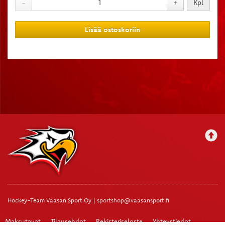
-
+
Kpl
Lisää ostoskoriin
Hockey-Team Vaasan Sport Oy | sportshop@vaasansport.fi
Maksutavat
Tilausehdot
Rekisteriseloste
Yhteystiedot