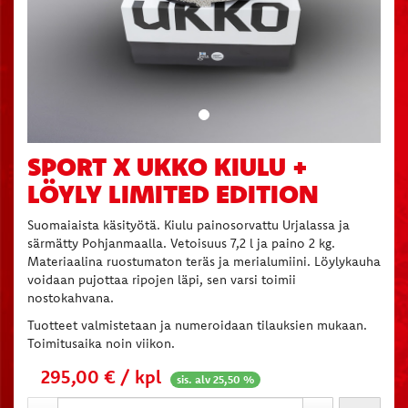
SPORT X UKKO KIULU +
LÖYLY LIMITED EDITION
Suomaiaista käsityötä. Kiulu painosorvattu Urjalassa ja
särmätty Pohjanmaalla. Vetoisuus 7,2 l ja paino 2 kg.
Materiaalina ruostumaton teräs ja merialumiini. Löylykauha
voidaan pujottaa ripojen läpi, sen varsi toimii
nostokahvana.
Tuotteet valmistetaan ja numeroidaan tilauksien mukaan.
Toimitusaika noin viikon.
295,00 € / kpl
sis. alv 25,50 %