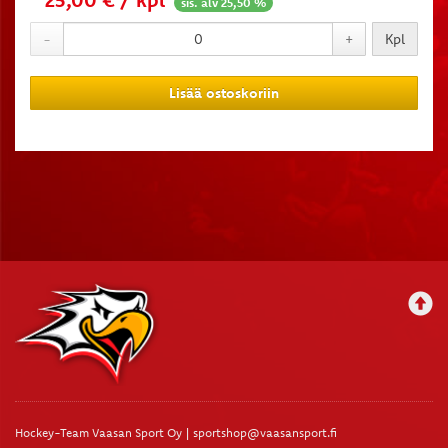
sis. alv 25,50 %
-
+
Kpl
Lisää ostoskoriin
Hockey-Team Vaasan Sport Oy | sportshop@vaasansport.fi