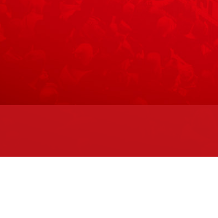
Maks
eenan 2. kerroksessa.