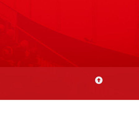
utavat
Tilausehdot
Rekisteriseloste
Yhteystiedot