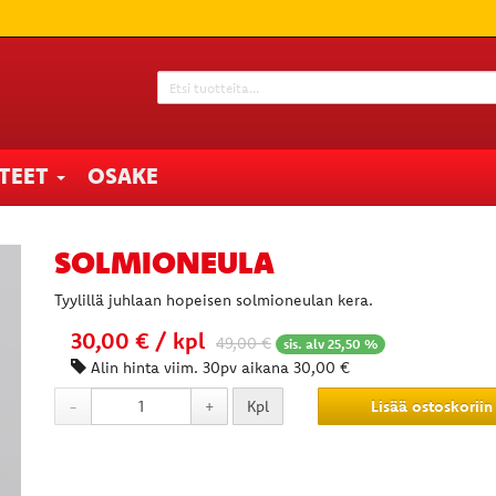
TTEET
OSAKE
SOLMIONEULA
Tyylillä juhlaan hopeisen solmioneulan kera.
30,00 € / kpl
49,00
€
sis. alv 25,50 %
Alin hinta viim. 30pv aikana 30,00 €
-
+
Kpl
Lisää ostoskoriin