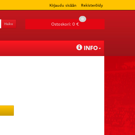
Kirjaudu sisään
Rekisteröidy
0
Haku
Ostoskori:
0 €
INFO