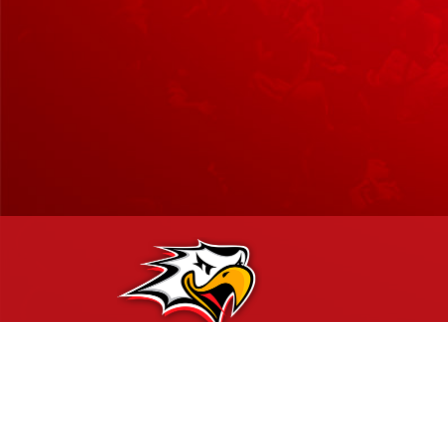
Hockey-Team Vaasan Sport Oy | sportshop@vaasansport.fi
Vaasan Sportin SportShop myymälä palvelee Vaasan Sähkö Ar
Rinnakkaistie 1, 65350 Vaasa