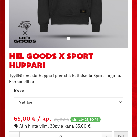
HEL GOODS X SPORT
HUPPARI
Tyylikäs musta huppari pienellä kultaisella Sport-logolla.
Ekopuuvillaa.
Koko
65,00
€ / kpl
99,00 €
sis. alv 25,50 %
Alin hinta viim. 30pv aikana 65,00 €
-
+
Kpl