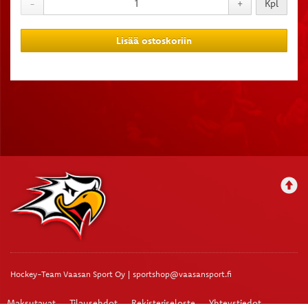
-
+
Kpl
Lisää ostoskoriin
Hockey-Team Vaasan Sport Oy | sportshop@vaasansport.fi
Maksutavat
Tilausehdot
Rekisteriseloste
Yhteystiedot