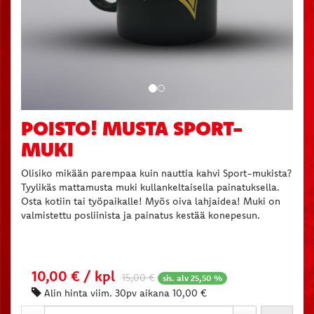
POISTO! MUSTA SPORT-
MUKI
Olisiko mikään parempaa kuin nauttia kahvi Sport-mukista?
Tyylikäs mattamusta muki kullankeltaisella painatuksella.
Osta kotiin tai työpaikalle! Myös oiva lahjaidea! Muki on
valmistettu posliinista ja painatus kestää konepesun.
10,00 € / kpl
15,00
€
sis. alv 25,50 %
Alin hinta viim. 30pv aikana 10,00 €