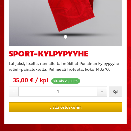
SPORT-KYLPYPYYHE
Lahjaksi, itselle, rannalle tai mökille! Punainen kylpypyyhe
relief-painatuksella. Pehmeää froteeta, koko 140x70.
35,00 € / kpl
sis. alv 25,50 %
-
+
Kpl
Lisää ostoskoriin