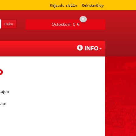
Kirjaudu sisään
Rekisteröidy
0
Haku
Ostoskori:
0 €
INFO
O
tujen
uvan