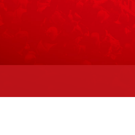
Maks
eenan 2. kerroksessa.