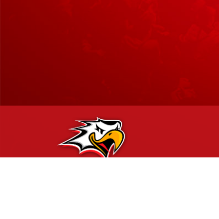
Hockey-Team Vaasan Sport Oy | sportshop@vaasansport.fi
Vaasan Sportin SportShop myymälä palvelee Vaasan Sähkö Ar
Rinnakkaistie 1, 65350 Vaasa