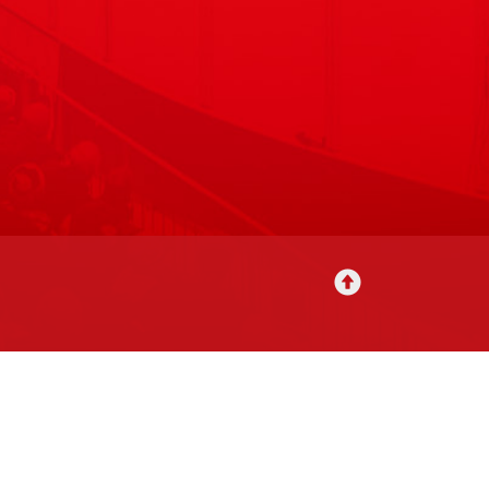
utavat
Tilausehdot
Rekisteriseloste
Yhteystiedot