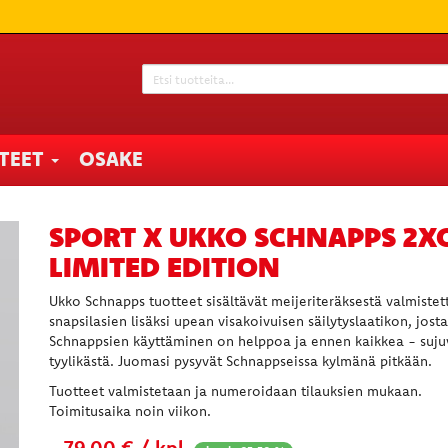
TTEET
OSAKE
SPORT X UKKO SCHNAPPS 2X
LIMITED EDITION
Ukko Schnapps tuotteet sisältävät meijeriteräksestä valmistet
snapsilasien lisäksi upean visakoivuisen säilytyslaatikon, josta
Schnappsien käyttäminen on helppoa ja ennen kaikkea - suj
tyylikästä. Juomasi pysyvät Schnappseissa kylmänä pitkään.
Tuotteet valmistetaan ja numeroidaan tilauksien mukaan.
Toimitusaika noin viikon.
79,00 € / kpl