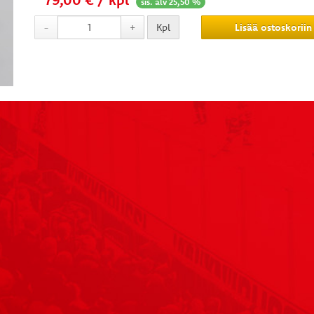
sis. alv 25,50 %
-
+
Kpl
Lisää ostoskoriin