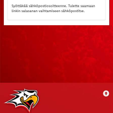
Syöttäkää sähköpostiosoitteenne. Tulette saamaan
linkin salasanan vaihtamiseen sähköpostitse.