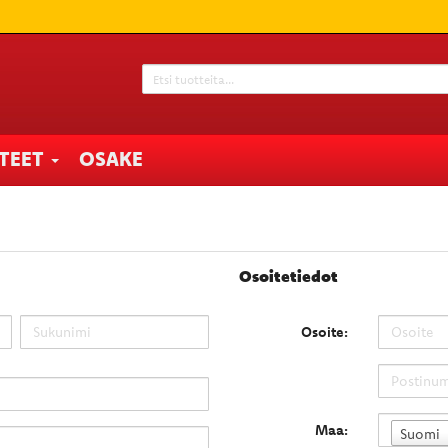
TTEET
OSAKE
Osoitetiedot
Osoite:
Maa:
Suomi