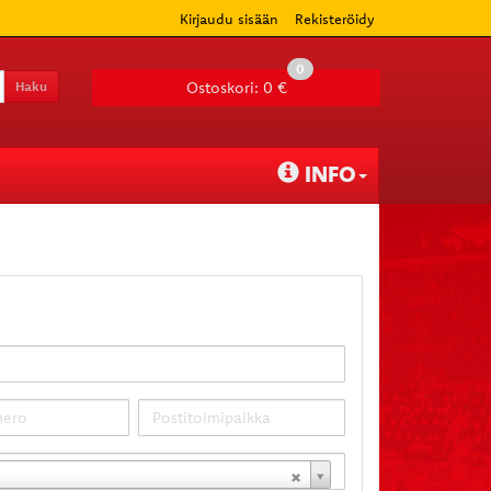
Kirjaudu sisään
Rekisteröidy
0
Haku
Ostoskori:
0 €
INFO