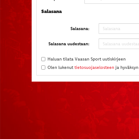
Salasana
Salasana:
Salasana uudestaan:
Haluan tilata Vaasan Sport uutiskirjeen
Olen lukenut
tietosuojaselosteen
ja hyväksyn 