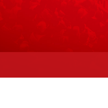
Maks
eenan 2. kerroksessa.