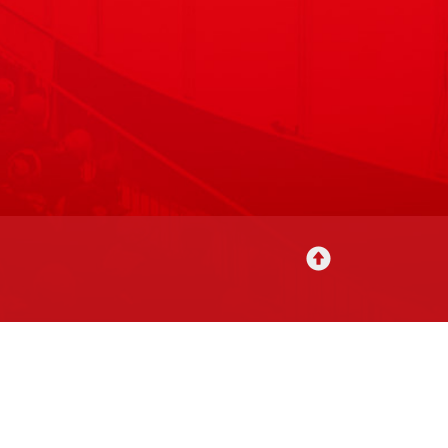
utavat
Tilausehdot
Rekisteriseloste
Yhteystiedot