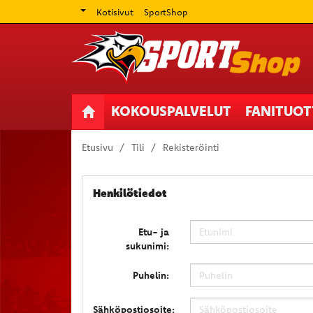
Kotisivut
SportShop
KOKOUSPALVELUT
FANITUO
Etusivu
Tili
Rekisteröinti
Henkilötiedot
Etu- ja
sukunimi:
Puhelin:
Sähköpostiosoite: