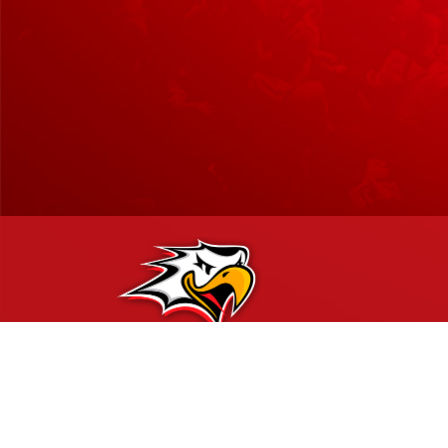
Hockey-Team Vaasan Sport Oy | sportshop@vaasansport.fi
Vaasan Sportin SportShop myymälä palvelee Vaasan Sähkö Ar
Rinnakkaistie 1, 65350 Vaasa