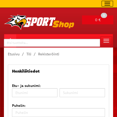
Navig
0
0 €
Valitse sivu
Naviga
Haku
Etusivu
Tili
Rekisteröinti
Henkilötiedot
Etu- ja sukunimi:
Puhelin: