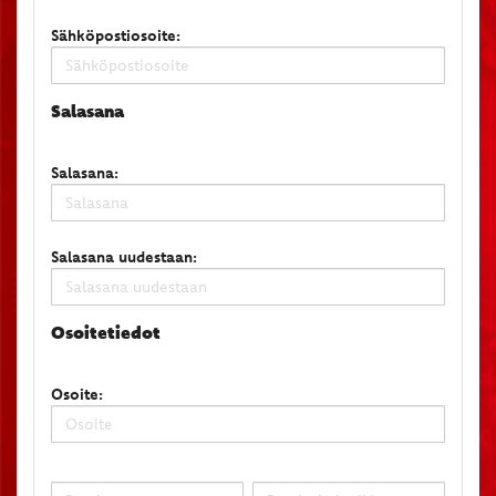
Sähköpostiosoite:
Salasana
Salasana:
Salasana uudestaan:
Osoitetiedot
Osoite: