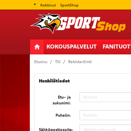
Kotisivut
SportShop
KOKOUSPALVELUT
FANITUO
Etusivu
Tili
Rekisteröinti
Henkilötiedot
Etu- ja
sukunimi:
Puhelin:
Sähköpostiosoite: