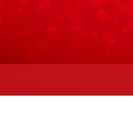
Maks
eenan 2. kerroksessa.