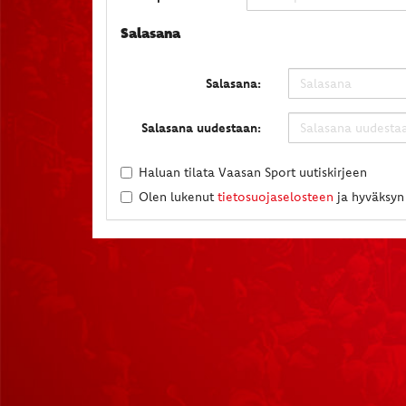
Salasana
Salasana:
Salasana uudestaan:
Haluan tilata Vaasan Sport uutiskirjeen
Olen lukenut
tietosuojaselosteen
ja hyväksyn 