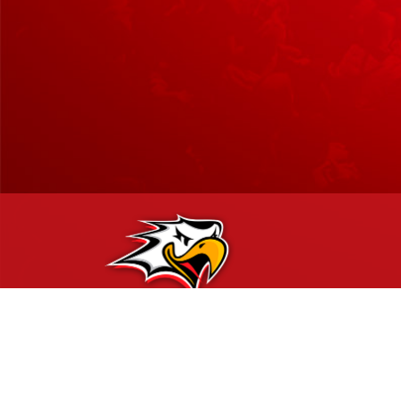
Hockey-Team Vaasan Sport Oy | sportshop@vaasansport.fi
Vaasan Sportin SportShop myymälä palvelee Vaasan Sähkö Ar
Rinnakkaistie 1, 65350 Vaasa