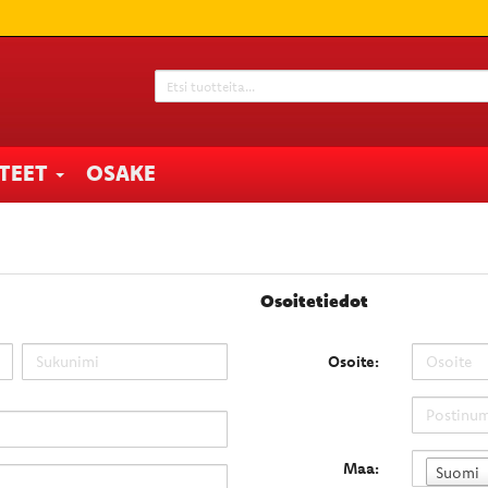
TTEET
OSAKE
Osoitetiedot
Osoite:
Maa:
Suomi