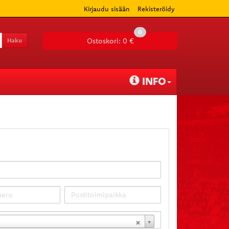
Kirjaudu sisään
Rekisteröidy
0
Haku
Ostoskori:
0 €
INFO