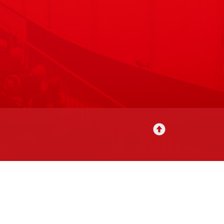
utavat
Tilausehdot
Rekisteriseloste
Yhteystiedot