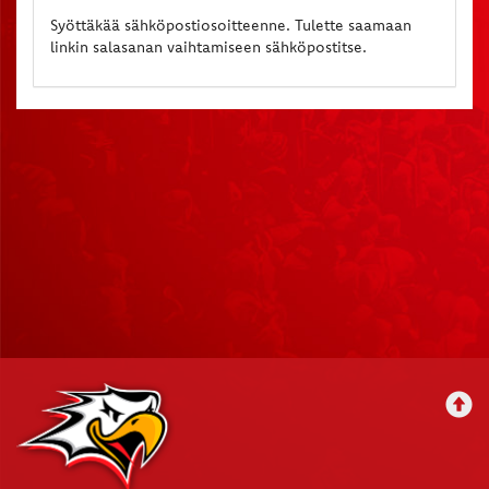
Syöttäkää sähköpostiosoitteenne. Tulette saamaan
linkin salasanan vaihtamiseen sähköpostitse.