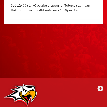
Syöttäkää sähköpostiosoitteenne. Tulette saamaan
linkin salasanan vaihtamiseen sähköpostitse.