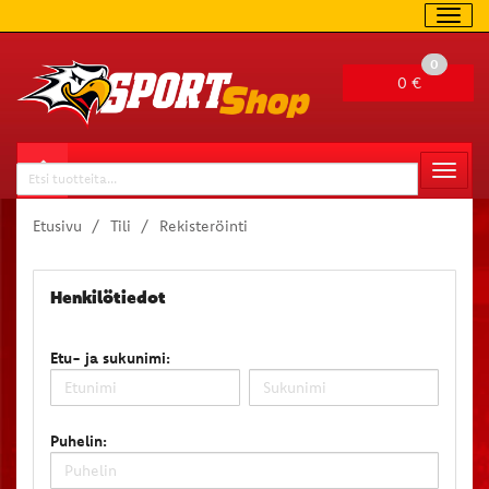
Navig
0
0 €
Valitse sivu
Naviga
Haku
Etusivu
Tili
Rekisteröinti
Henkilötiedot
Etu- ja sukunimi:
Puhelin: