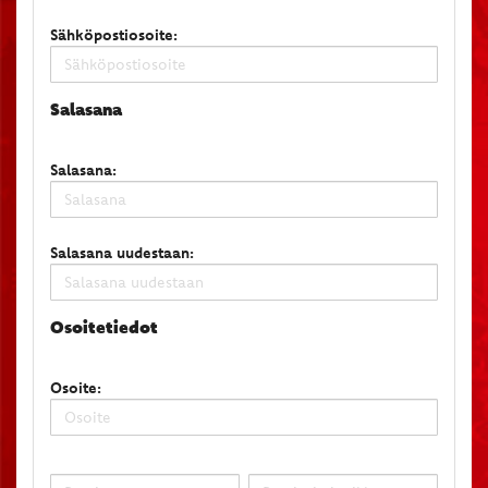
Sähköpostiosoite:
Salasana
Salasana:
Salasana uudestaan:
Osoitetiedot
Osoite: