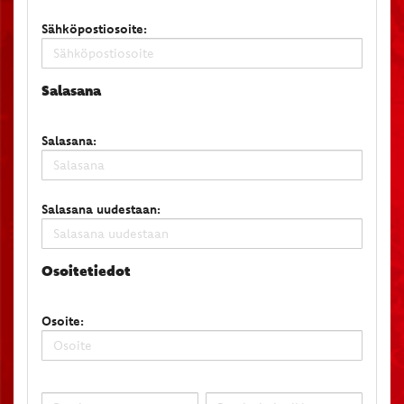
Sähköpostiosoite:
Salasana
Salasana:
Salasana uudestaan:
Osoitetiedot
Osoite: