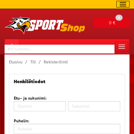
Navig
0
0 €
Valitse sivu
Naviga
Haku
Etusivu
Tili
Rekisteröinti
Henkilötiedot
Etu- ja sukunimi:
Puhelin: