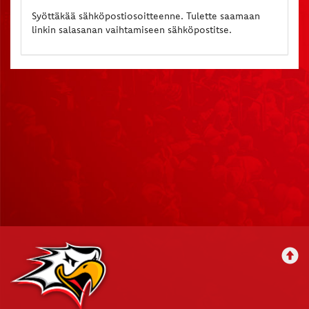
Syöttäkää sähköpostiosoitteenne. Tulette saamaan
linkin salasanan vaihtamiseen sähköpostitse.