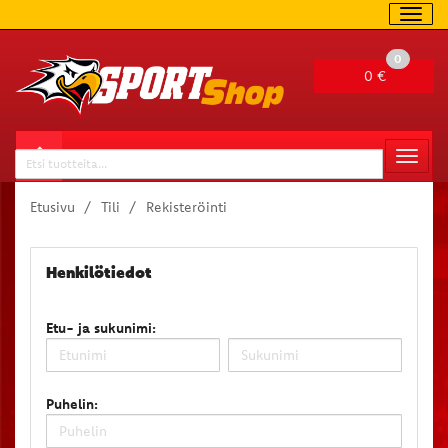
Navig
0
0 €
Valitse sivu
Naviga
Haku
Etusivu
Tili
Rekisteröinti
Henkilötiedot
Etu- ja sukunimi:
Puhelin: