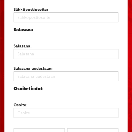
Sähköpostiosoite:
Salasana
Salasana:
Salasana uudestaan:
Osoitetiedot
Osoite: