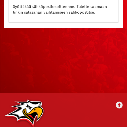
Syöttäkää sähköpostiosoitteenne. Tulette saamaan
linkin salasanan vaihtamiseen sähköpostitse.