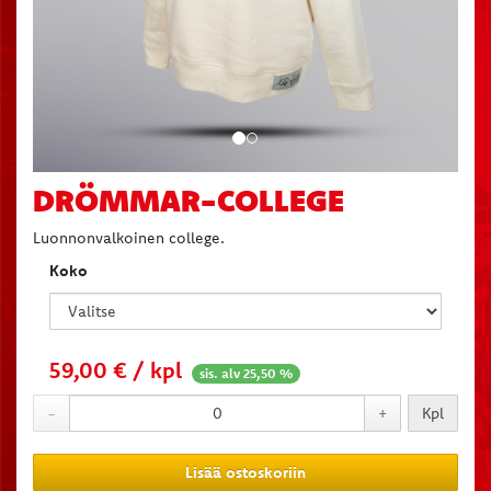
DRÖMMAR-COLLEGE
Luonnonvalkoinen college.
Koko
59,00
€ / kpl
sis. alv 25,50 %
-
+
Kpl
Lisää ostoskoriin