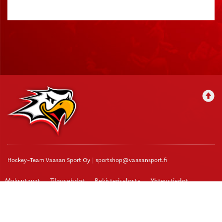
Hockey-Team Vaasan Sport Oy | sportshop@vaasansport.fi
Maksutavat
Tilausehdot
Rekisteriseloste
Yhteystiedot
Vaasan Sportin SportShop myymälä palvelee Vaasan Sähkö Areenan 2.
kerroksessa.
Rinnakkaistie 1, 65350 Vaasa