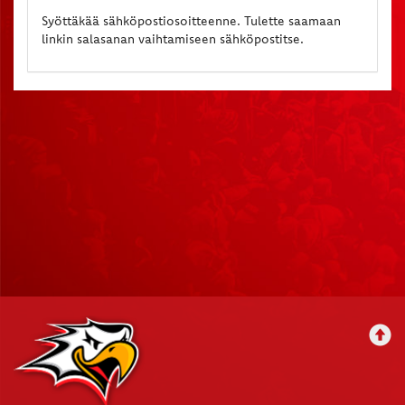
Syöttäkää sähköpostiosoitteenne. Tulette saamaan
linkin salasanan vaihtamiseen sähköpostitse.