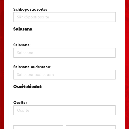
Sähköpostiosoite:
Salasana
Salasana:
Salasana uudestaan:
Osoitetiedot
Osoite: