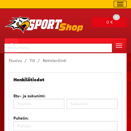
Navig
0
0 €
Valitse sivu
Naviga
Haku
Etusivu
Tili
Rekisteröinti
Henkilötiedot
Etu- ja sukunimi:
Puhelin: